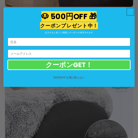
🐶 500円OFF 🎁
❻ 滑り止め付きで、どこでも安心
クーポンプレゼント中！
裏面には滑り止め加工を施しており、フローリング、カーペット、
記入すると直ぐに画面にクーポンが表示されます
タイル、ウッドデッキ、芝生、さらには車の中でも滑りにくい仕
様。どんな場所でもズレにくいから、元気に動き回る子犬も、
足腰
が弱くなったシニア犬も安心
。
さらに、
耐水ライナー
を採用しているため、万が一の粗相にも対
クーポンGET！
応。
500円OFFを受け取らない