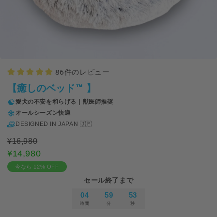
86件のレビュー
【癒しのベッド™ 】
愛犬の不安を和らげる｜獣医師推奨
オールシーズン快適
DESIGNED IN JAPAN 🇯🇵
¥16,980
¥14,980
今なら 12% OFF
セール終了まで
04
59
51
時間
分
秒