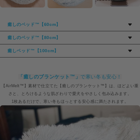
癒しのベッド™【60cm】
直径: 60cm
癒しのベッド™【80cm】
チワワ・ダックス・トイプードル・シーズー・ヨークシャーテリ
直径: 80cm
癒しベッド™【100cm】
ア・マルチーズなどの超小型犬用・小型犬用ベッドとして最適。
柴犬・シュナウザー・フレブル・
イタグレ
などの中型犬用ベッド
直径:100cm
としても非常に人気。
秋田犬・ハスキー・ダルメシアン・ラブラドール・レトリバーな
超小型犬３匹、小型２匹まで入ります。
「癒しのブランケット™」
で寒い冬も安心！
どの中型犬用・大型犬用ベッド。
【AirMelt™】素材で仕立てた【癒しのブランケット™】は、ほどよい重
中型犬・大型犬２匹まで入ります。
さと、とろけるような肌ざわりで愛犬をやさしく包み込みます。
1枚あるだけで、寒い冬もほっとする安心感に満たされます。