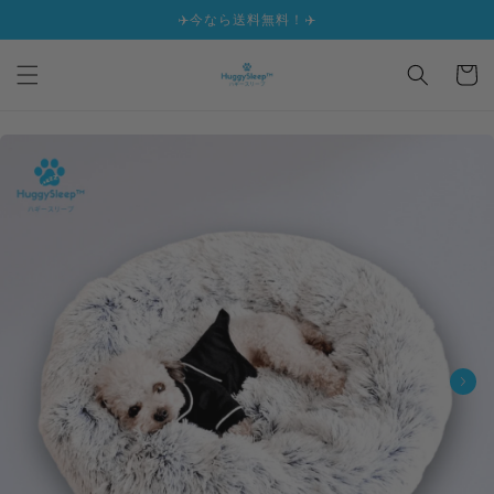
✈️今なら送料無料！✈️
コンテンツ
に進む
カ
ー
ト