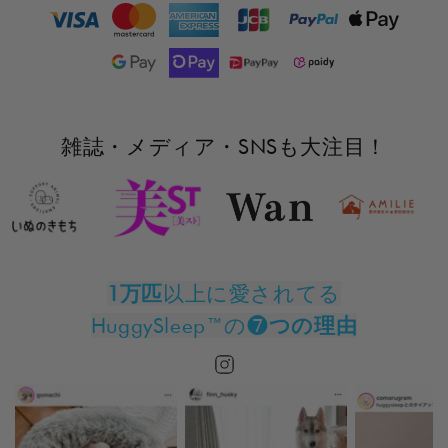
雑誌・メディア・SNSも大注目！
1万匹
以上に愛されてる
HuggySleep™の❼
つの理由