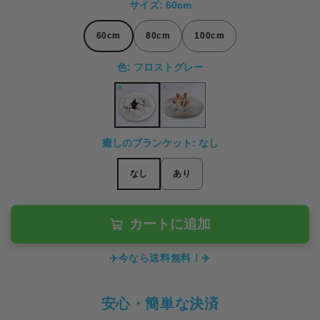
サイズ:
60cm
60cm
80cm
100cm
60cm
80cm
100cm
色:
フロストグレー
フロストグレー
ラテブラウン
癒しのブランケット:
なし
なし
あり
なし
あり
カートに追加
✈️今なら送料無料！✈️
安心・簡単な決済