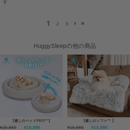
す
1
2
3
HuggySleepの他の商品
【癒しのベッドPRO™】
【癒しのソファ™ 】
¥20,980
¥16,980
¥18,980
¥15,980