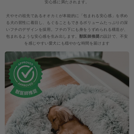
安心感に満たされます。
犬やその祖先であるオオカミが
本能的に「包まれる安心感」を求め
る犬の習性に着目し、もぐることもできるボリュームたっぷりの深
いフチのデザインを採用。フチの下にも身をうずめられる構造が、
包まれるような安心感を生み出します
。
獣医師推奨
の設計で、不安
を感じやすい愛犬にも穏やかな時間を届けます