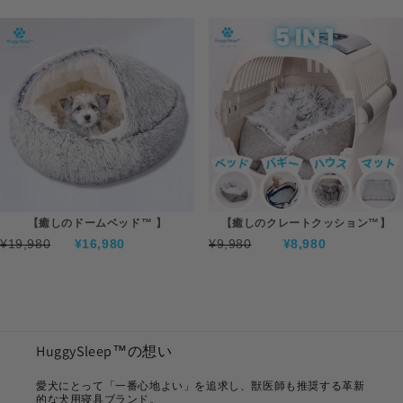
【癒しのドームベッド™ 】
【癒しのクレートクッション™】
¥19,980
¥16,980
¥9,980
¥8,980
HuggySleep™の想い
愛犬にとって「一番心地よい」を追求し、獣医師も推奨する革新
的な犬用寝具ブランド。