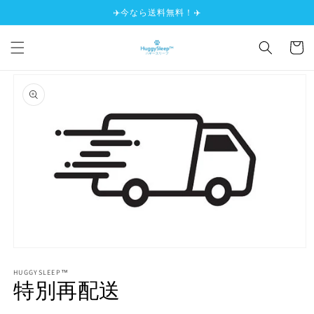
✈️今なら送料無料！✈️
コンテンツ
に進む
カ
ー
ト
商品情報に
スキップ
モ
ー
HUGGYSLEEP™
ダ
特別再配送
ル
で