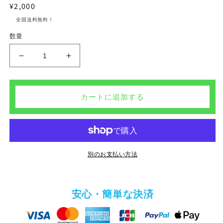
メ
通
¥2,000
デ
常
ィ
全国送料無料！
ア
価
数量
(1)
格
を
開
特
特
く
別
別
再
再
配
配
カートに追加する
送
送
の
の
数
数
量
量
別のお支払い方法
を
を
減
増
ら
や
す
す
安心・簡単な決済